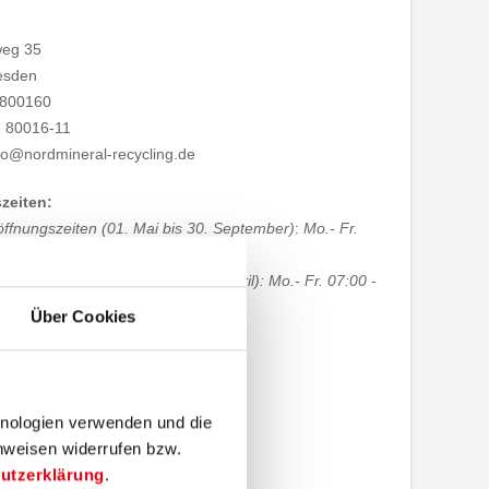
eg 35
esden
 800160
1 80016-11
nfo@nordmineral-recycling.de
zeiten:
fnungszeiten (01. Mai bis 30. September)
:
Mo.- Fr.
6:00 Uhr
nungszeiten (01.Oktober bis 30. April): Mo.- Fr. 07:00 -
r
Über Cookies
partner:
iter
rt
hnologien verwenden und die
351 80016-0
nweisen widerrufen bzw.
utzerklärung
.