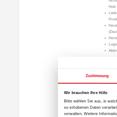
nich
Holz
Liefe
Prod
Herst
(Dac
Hers
Logis
Abbr
So finde
auf die 
PDF.
Zustimmung
Wir brauchen Ihre Hilfe
Bitte wählen Sie aus, in we
so erhobenen Daten verarbeit
verwalten. Weitere Informati