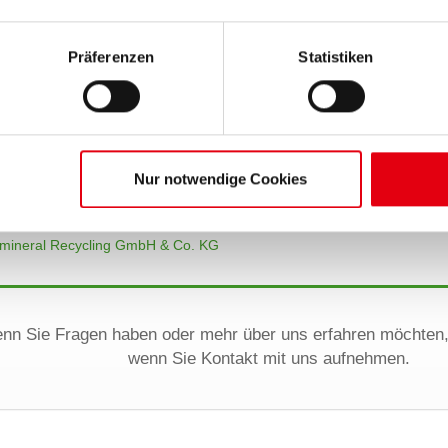
Karriere:
Auf Jobsu
Karrierese
Präferenzen
Statistiken
D Umwelttechnik Lockwitz GmbH & Co. KG
Nur notwendige Cookies
D Umwelttechnik Grumbach GmbH & Co. KG
D Umwelttechnik Rochlitz GmbH & Co. KG
mineral Recycling GmbH & Co. KG
nn Sie Fragen haben oder mehr über uns erfahren möchten,
wenn Sie Kontakt mit uns aufnehmen.