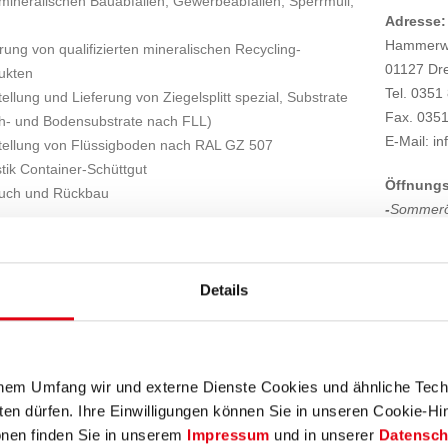
tmineralischen Bauabfällen, Gewerbeabfällen, Sperrmüll,
Adresse:
Hammerw
rung von qualifizierten mineralischen Recycling-
01127 Dr
ukten
Tel. 0351
ellung und Lieferung von Ziegelsplitt spezial, Substrate
Fax. 035
h- und Bodensubstrate nach FLL)
E-Mail: i
tellung von Flüssigboden nach RAL GZ 507
tik Container-Schüttgut
Öffnungs
uch und Rückbau
-
Sommeröf
n Sie auf dem schnellsten Weg zu uns. Per Mausklick
06:30 - 1
Karte erhalten Sie eine Detailansicht zum Ausdrucken als
-Winteröff
16:00 Uh
Details
Ansprech
Betriebsle
Knut Seife
lchem Umfang wir und externe Dienste Cookies und ähnliche Tec
Telefon 0
en dürfen. Ihre Einwilligungen können Sie in unseren Cookie-Hi
onen finden Sie in unserem
Impressum
und in unserer
Datensch